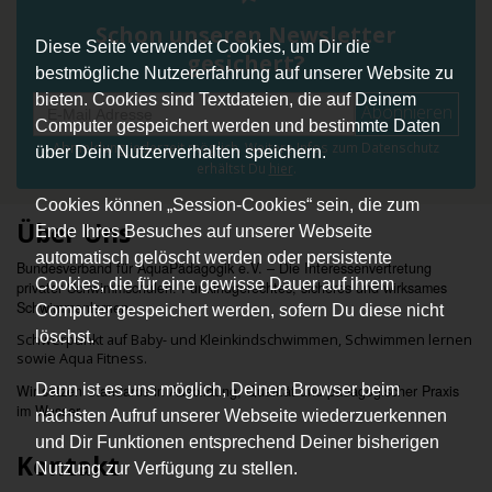
Schon unseren Newsletter
Diese Seite verwendet Cookies, um Dir die
gesichert?
bestmögliche Nutzererfahrung auf unserer Website zu
bieten. Cookies sind Textdateien, die auf Deinem
Abonnieren
Computer gespeichert werden und bestimmte Daten
Abmeldung jederzeit möglich. Weitere Infos zum Datenschutz
über Dein Nutzerverhalten speichern.
erhältst Du
hier
.
Cookies können „Session-Cookies“ sein, die zum
Über Uns
Ende Ihres Besuches auf unserer Webseite
automatisch gelöscht werden oder persistente
Bundesverband für AquaPädagogik e.V. – Die Interessenvertretung
Cookies, die für eine gewisse Dauer auf ihrem
privater Schwimmschulen. Für kindgerechtes, sicheres und wirksames
Schwimmenlernen.
Computer gespeichert werden, sofern Du diese nicht
löschst.
Schwerpunkt auf Baby- und Kleinkindschwimmen, Schwimmen lernen
sowie Aqua Fitness.
Dann ist es uns möglich, Deinen Browser beim
Wir setzen Standards in Ausbildung, Qualität und pädagogischer Praxis
im Wasser.
nächsten Aufruf unserer Webseite wiederzuerkennen
und Dir Funktionen entsprechend Deiner bisherigen
Kontakt
Nutzung zur Verfügung zu stellen.