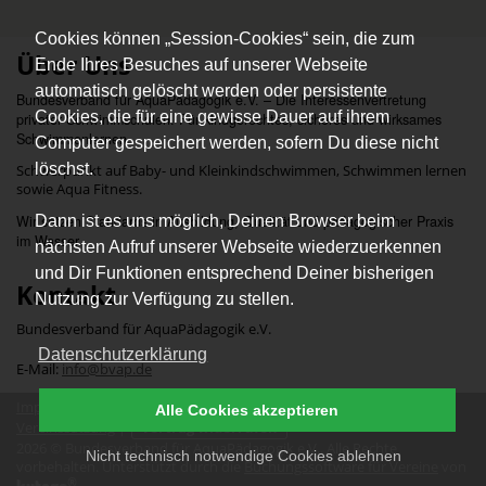
Cookies können „Session-Cookies“ sein, die zum
Über Uns
Ende Ihres Besuches auf unserer Webseite
automatisch gelöscht werden oder persistente
Bundesverband für AquaPädagogik e.V. – Die Interessenvertretung
Cookies, die für eine gewisse Dauer auf ihrem
privater Schwimmschulen. Für kindgerechtes, sicheres und wirksames
Schwimmenlernen.
Computer gespeichert werden, sofern Du diese nicht
löschst.
Schwerpunkt auf Baby- und Kleinkindschwimmen, Schwimmen lernen
sowie Aqua Fitness.
Dann ist es uns möglich, Deinen Browser beim
Wir setzen Standards in Ausbildung, Qualität und pädagogischer Praxis
im Wasser.
nächsten Aufruf unserer Webseite wiederzuerkennen
und Dir Funktionen entsprechend Deiner bisherigen
Kontakt
Nutzung zur Verfügung zu stellen.
Bundesverband für AquaPädagogik e.V.
Datenschutzerklärung
E-Mail:
info@bvap.de
Impressum
|
Datenschutz
|
Erklärung zur Barrierefreiheit
|
Alle Cookies akzeptieren
Vereinssatzung
|
Vertrag widerrufen
2026 © Bundesverband für AquaPädagogik e.V.. Alle Rechte
Nicht technisch notwendige Cookies ablehnen
vorbehalten. Unterstützt durch die
Buchungssoftware für Vereine
von
®
kutego