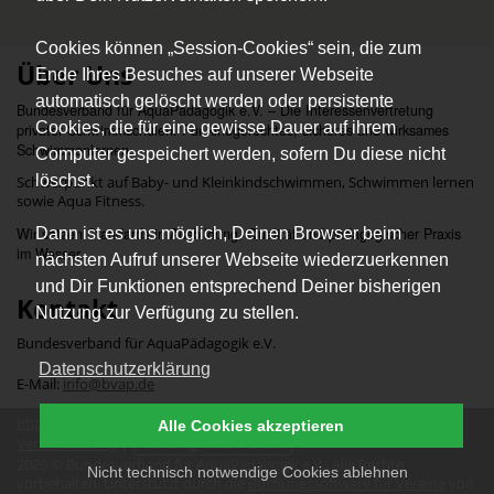
Cookies können „Session-Cookies“ sein, die zum
Über Uns
Ende Ihres Besuches auf unserer Webseite
automatisch gelöscht werden oder persistente
Bundesverband für AquaPädagogik e.V. – Die Interessenvertretung
Cookies, die für eine gewisse Dauer auf ihrem
privater Schwimmschulen. Für kindgerechtes, sicheres und wirksames
Schwimmenlernen.
Computer gespeichert werden, sofern Du diese nicht
löschst.
Schwerpunkt auf Baby- und Kleinkindschwimmen, Schwimmen lernen
sowie Aqua Fitness.
Dann ist es uns möglich, Deinen Browser beim
Wir setzen Standards in Ausbildung, Qualität und pädagogischer Praxis
im Wasser.
nächsten Aufruf unserer Webseite wiederzuerkennen
und Dir Funktionen entsprechend Deiner bisherigen
Kontakt
Nutzung zur Verfügung zu stellen.
Bundesverband für AquaPädagogik e.V.
Datenschutzerklärung
E-Mail:
info@bvap.de
Impressum
|
Datenschutz
|
Erklärung zur Barrierefreiheit
|
Alle Cookies akzeptieren
Vereinssatzung
|
Vertrag widerrufen
2026 © Bundesverband für AquaPädagogik e.V.. Alle Rechte
Nicht technisch notwendige Cookies ablehnen
vorbehalten. Unterstützt durch die
Buchungssoftware für Vereine
von